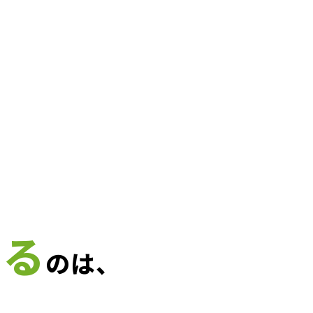
てる
のは、