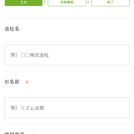
入力
内容確認
完了
会社名
お名前
※