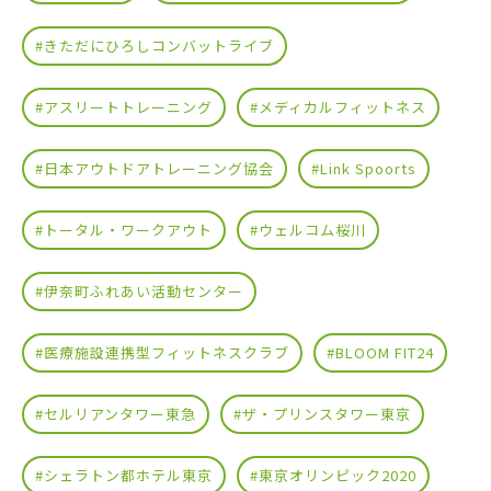
#きただにひろしコンバットライブ
#アスリートトレーニング
#メディカルフィットネス
#日本アウトドアトレーニング協会
#Link Spoorts
#トータル・ワークアウト
#ウェルコム桜川
#伊奈町ふれあい活動センター
#医療施設連携型フィットネスクラブ
#BLOOM FIT24
#セルリアンタワー東急
#ザ・プリンスタワー東京
#シェラトン都ホテル東京
#東京オリンピック2020