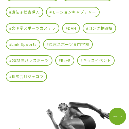
#遺伝子検査導入
#モーションキャプチャー
#文明堂スポーツカステラ
#DAH
#コング格闘技
#Link Spoorts
#東京スポーツ専門学校
#2025年パラスポーツ
#Ra+B
#キッズイベント
#株式会社ジャコラ
PAGE TOP