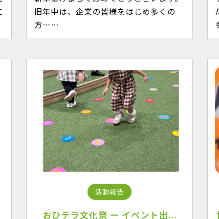
こ
旧年中は、企業の皆様をはじめ多くの
方……
活動報告
おひテラ文化祭 ー イベント出...