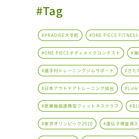
#Tag
#PRADISE大手町
#ONE PIECE FITNESS
#ONE PIECEボディメイクコンテスト
#海
#選手村トレーニングジムサポート
#きた
#日本アウトドアトレーニング協会
#Link
#医療施設連携型フィットネスクラブ
#BL
#東京オリンピック2020
#遺伝子検査導入