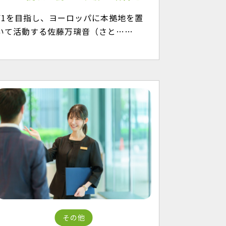
F1を目指し、ヨーロッパに本拠地を置
いて活動する佐藤万璃音（さと……
その他