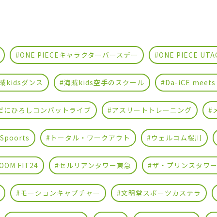
#ONE PIECEキャラクターバースデー
#ONE PIECE U
賊kidsダンス
#海賊kids空手のスクール
#Da-iCE meets
だにひろしコンバットライブ
#アスリートトレーニング
#
 Spoorts
#トータル・ワークアウト
#ウェルコム桜川
OOM FIT24
#セルリアンタワー東急
#ザ・プリンスタワ
#モーションキャプチャー
#文明堂スポーツカステラ