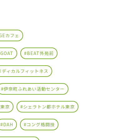
TAGEカフェ
 GOAT
#BEAT外苑前
メディカルフィットネス
#伊奈町ふれあい活動センター
ー東京
#シェラトン都ホテル東京
#DAH
#コング格闘技