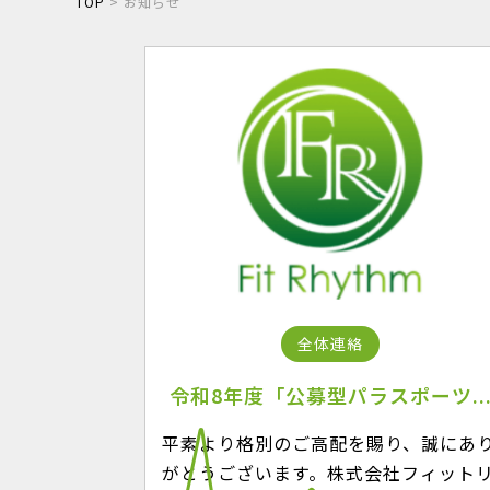
TOP
>
お知らせ
全体連絡
令和8年度「公募型パラスポーツ..
NE
平素より格別のご高配を賜り、誠にあ
がとうございます。株式会社フィット