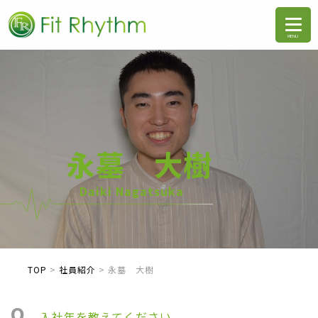
永墓 大樹
Daiki Nagatsuka
TOP
>
社員紹介
>
永墓 大樹
Q.
入社年を教えてください