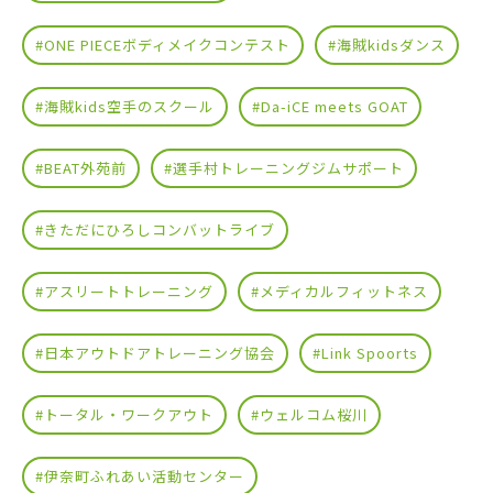
#ONE PIECEボディメイクコンテスト
#海賊kidsダンス
#海賊kids空手のスクール
#Da-iCE meets GOAT
#BEAT外苑前
#選手村トレーニングジムサポート
#きただにひろしコンバットライブ
#アスリートトレーニング
#メディカルフィットネス
#日本アウトドアトレーニング協会
#Link Spoorts
#トータル・ワークアウト
#ウェルコム桜川
#伊奈町ふれあい活動センター