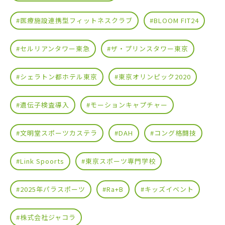
#医療施設連携型フィットネスクラブ
#BLOOM FIT24
#セルリアンタワー東急
#ザ・プリンスタワー東京
#シェラトン都ホテル東京
#東京オリンピック2020
#遺伝子検査導入
#モーションキャプチャー
#文明堂スポーツカステラ
#DAH
#コング格闘技
#Link Spoorts
#東京スポーツ専門学校
#2025年パラスポーツ
#Ra+B
#キッズイベント
#株式会社ジャコラ