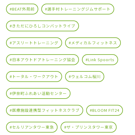
#BEAT外苑前
#選手村トレーニングジムサポート
#きただにひろしコンバットライブ
#アスリートトレーニング
#メディカルフィットネス
#日本アウトドアトレーニング協会
#Link Spoorts
#トータル・ワークアウト
#ウェルコム桜川
#伊奈町ふれあい活動センター
#医療施設連携型フィットネスクラブ
#BLOOM FIT24
#セルリアンタワー東急
#ザ・プリンスタワー東京