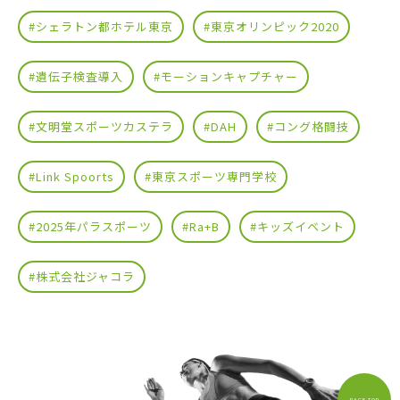
#シェラトン都ホテル東京
#東京オリンピック2020
#遺伝子検査導入
#モーションキャプチャー
#文明堂スポーツカステラ
#DAH
#コング格闘技
#Link Spoorts
#東京スポーツ専門学校
#2025年パラスポーツ
#Ra+B
#キッズイベント
#株式会社ジャコラ
PAGE TOP